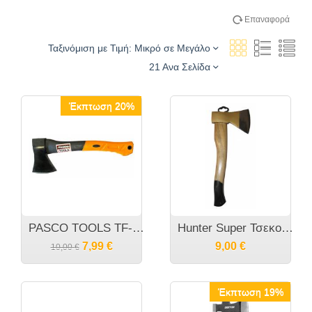
Επαναφορά
Ταξινόμιση με Τιμή: Μικρό σε Μεγάλο
21 Ανα Σελίδα
Έκπτωση 20%
PASCO TOOLS TF-500 Τσεκούρι ενός χεριού λαβής Fibreglass 500 γραμμαρίων
Hunter Super Τσεκούρι ενός χειρός
7,99
€
9,00
€
10,00
€
Έκπτωση 19%