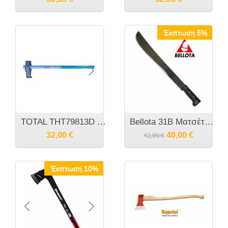
Έκπτωση 5%
TOTAL THT79813D Τσεκουροβαριά κεφαλής 3 κιλών με περαστη TPR/PP Λαβή
Bellota 31B Ματσέτα 20 Ιντσών
32,00
€
40,00
€
42,00
€
Έκπτωση 10%