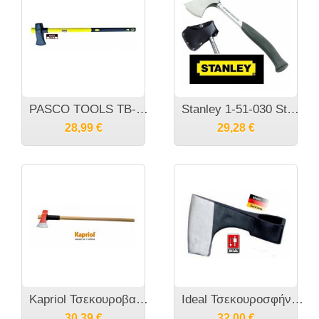
PASCO TOOLS TB-6 Τσεκουροβαριά 6 λιμπρών
Stanley 1-51-030 Steelmaster Τσεκουρι ενός χειρός 800gr
28,99
€
29,28
€
Kapriol Τσεκουροβαριά
Ideal Τσεκουροσφήνα Ταλαμποτ
30,39
€
32,00
€