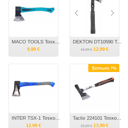
MACO TOOLS Τσεκουρι ενός χειρός λαβής FiberGlass 65% 0132341
DEKTON DT10590 Τσεκούρι Πολυεργαλείο 4 σε 1
9,99
€
12,99
€
16,00
€
Έκπτωση 7%
INTER TSX-1 Τσεκούρι / Τσεκουροβαριά σχίστης ξύλων ενός χεριού
Tactix 224101 Τσεκούρι γενικής Χρήσης με προκοβγάλτη
12,99
€
13,90
€
15,00
€