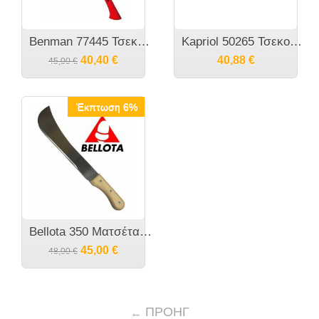
Benman 77445 Τσεκούρι σχισίματος με προκοβγάλτη 2000γρ
Kapriol 50265 Τσεκούρι Σχησίματος 1600gr.
40,40
€
40,88
€
45,00
€
Έκπτωση 6%
Bellota 350 Ματσέτα 16 Ιντσών
45,00
€
48,00
€
ΠΡΟΗΓ