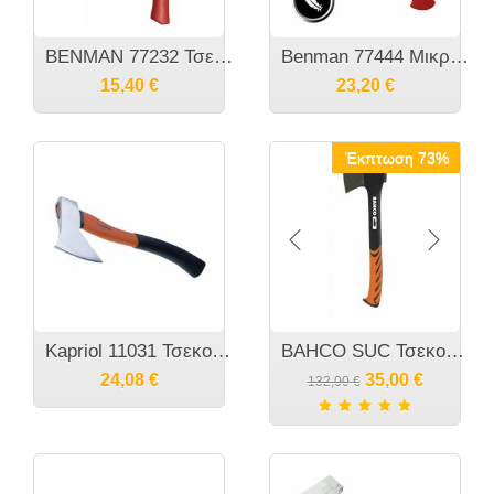
BENMAN 77232 Τσεκούρι ενός χειρός με ξύλο καρυδιάς
Benman 77444 Μικρό τσεκούρι σχισίματος με προκοβγάλτη 800GR
15,40
€
23,20
€
Έκπτωση 73%
Kapriol 11031 Τσεκούρι 600gr
BAHCO SUC Τσεκούρι σχισίματος Ινδίας
24,08
€
35,00
€
132,00
€