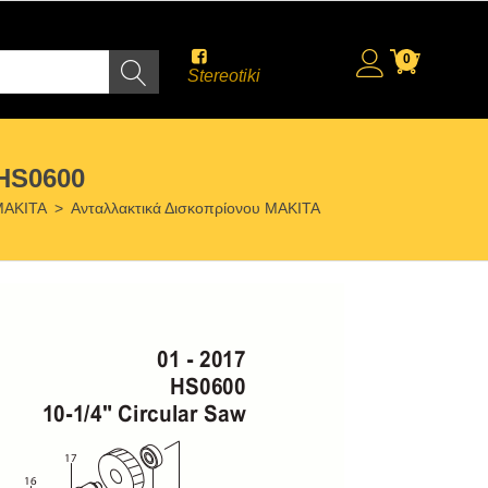
0
Stereotiki
HS0600
 MAKITA
>
Ανταλλακτικά Δισκοπρίονου MAKITA