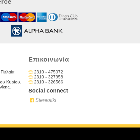
rce
Επικοινωνία
 Πυλαία
2310 - 475072
2310 - 327958
ου Κυρίου.
2310 - 326566
ίκης.
Social connect
Stereotiki