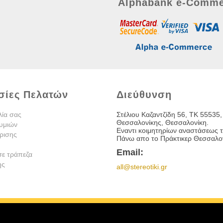
Alphabank e-Comme
σίες Πελατών
Διεύθυνση
λία σας
Στέλιου Καζαντζίδη 56, TK 55535,
Θεσσαλονίκης, Θεσσαλονίκη.
υμιών
Εναντι κοιμητηρίων αναστάσεως τ
ρισης
Πάνω απο το Πράκτικερ Θεσσαλον
Email:
σε τράπεζα
ης
all@stereotiki.gr