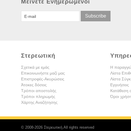
Μείνετε Ενημερωμένοι
Subscribe
Στερεωτική
Υπηρε
Σχετικά με εμάς
Η παραγγε
Επικοινωνήστε μαζί μας
Λίστα Επιθ
Επιστροφές-Ακυρώσεις
Λίστα Σύγκ
Άτοκες δόσεις
Εγγυήσεις
Τρόποι αποστολής
Κατάθεση 
Τρόποι πληρωμής
Όροι χρήσ
Χάρτης Αναζήτησης
© 2008-2026 Στερεωτική.All rights reserved