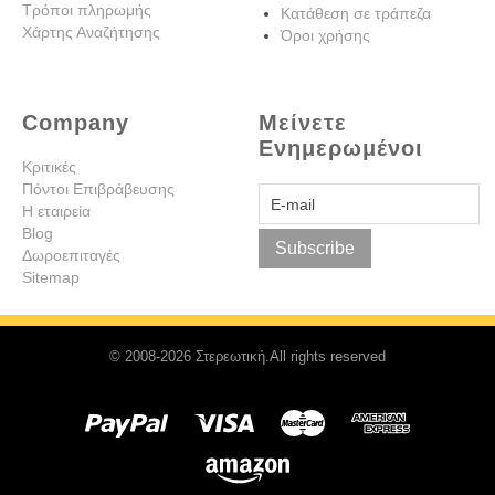
Τρόποι πληρωμής
Κατάθεση σε τράπεζα
Χάρτης Αναζήτησης
Όροι χρήσης
Company
Μείνετε
Ενημερωμένοι
Κριτικές
Πόντοι Επιβράβευσης
Η εταιρεία
Blog
Subscribe
Δωροεπιταγές
Sitemap
© 2008-2026 Στερεωτική.All rights reserved