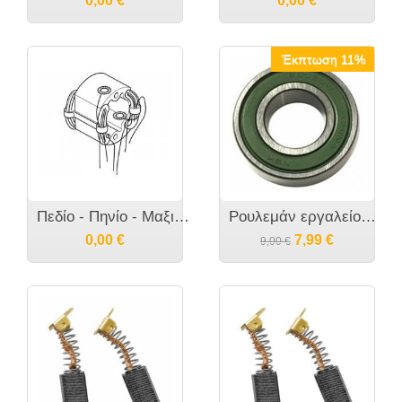
0,00
€
0,00
€
Έκπτωση 11%
Πεδίο - Πηνίο - Μαξιλαράκι εργαλείου MAKITA 6013BR - 527436-3
Ρουλεμάν εργαλείου MAKITA 608DDW [210005-4] HP2051F No34 antallaktiko 22X8X7
0,00
€
7,99
€
9,00
€