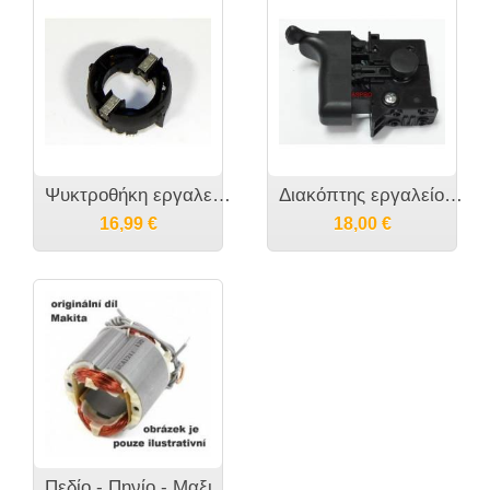
Ψυκτροθήκη εργαλείου MAKITA HP2071F [638236-7] [638413-1]
Διακόπτης εργαλείου MAKITA - 651838-2
16,99
€
18,00
€
Πεδίο - Πηνίο - Μαξιλαράκι εργαλείου MAKITA - DA3010F DA3011F 635078-0