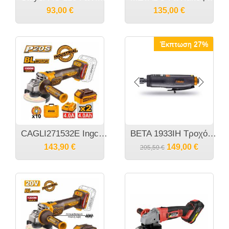
93,00
€
135,00
€
Έκπτωση 27%
CAGLI271532E Ingco Τροχός 115mm Μπαταρίας Brushless 2x4Ah
BETA 1933IH Τροχός για καλούπια υψηλής ισχύος
143,90
€
149,00
€
205,50
€