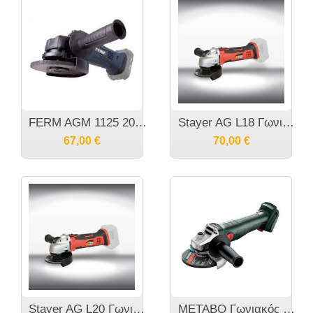
FERM AGM 1125 20V Φ115mm Γωνιακός τροχός μπαταρίας σκέτο σώμα
Stayer AG L18 Γωνιακός Τροχός Μπαταριας 18V Μόνο Σώμα
67,00
€
70,00
€
Stayer AG L20 Γωνιακός Τροχός Επαναφορτιζόμενος 18V - Μόνο Σώμα
METABO Γωνιακός τροχός μπαταρίας 18V W 18 7-125 SOLO 602371850