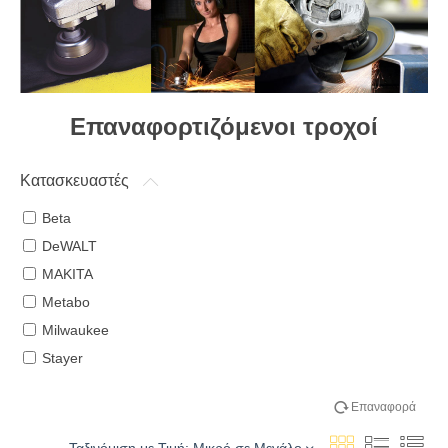
Επαναφορτιζόμενοι τροχοί
Κατασκευαστές
Beta
DeWALT
MAKITA
Metabo
Milwaukee
Stayer
Επαναφορά
Ταξινόμιση με Τιμή: Μικρό σε Μεγάλο