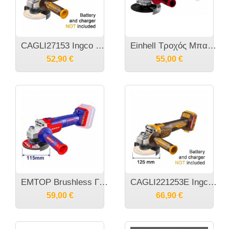
CAGLI27153 Ingco Τροχός 115mm Μπαταρίας Brushless με Ρύθμιση Στροφών 20V Solo
Einhell Τροχός Μπαταρίας 115mm 18v Μόνο Σώμα TC-AG 18/115 4431130
52,90
€
55,00
€
EMTOP Brushless Γωνιακός τροχός 115mm μπαταρίας Li-ion 20V (ELAG201158)
CAGLI221253E Ingco Τροχός 125mm Μπαταρίας Brushless με Ρύθμιση Στροφών 20V Solo
59,00
€
66,90
€