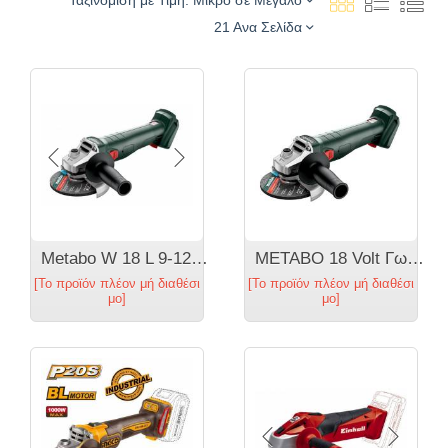
21 Ανα Σελίδα
Metabo W 18 L 9-125 602247850 18 Volt Γωνιακός Τροχός Μπαταρίας Φ125 Σκέτο Σώμα
METABO 18 Volt Γωνιακός Τροχός Μπαταρίας Μονο σώμα W 18 L 9-125 Quick & Set - 602249850
[Το προϊόν πλέον μή διαθέσι
[Το προϊόν πλέον μή διαθέσι
μο]
μο]