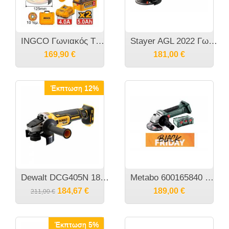
INGCO Γωνιακός Τροχός Μπαταρίας 125mm 20V Li-Ion 1200 CAGLI2120272E
Stayer AGL 2022 Γωνιακός Τροχός 18V L20 Seires με 2 μπαταρίες 2.0Ah
169,90
€
181,00
€
Έκπτωση 12%
Dewalt DCG405N 18V XR Brushless Γωνιακος Τροχος 125mm (Χωρις Μπαταρια και Φορτιστη)
Metabo 600165840 W 18 LTX 125 Ø 125mm Γωνιακός Τροχός Μπαταρίας 18Volt
184,67
€
189,00
€
211,00
€
Έκπτωση 5%