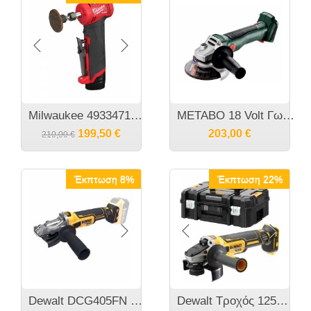
Milwaukee 4933471438 M12 FDGA-0 FUEL Γωνιακός Λειαντήρας χωρίς μπαταρία/φορτιστή
METABO 18 Volt Γωνιακός Τροχός Μπαταρίας Μονο σώμα W 18 L BL 9-125- 602374850
199,50
€
203,00
€
210,00
€
Έκπτωση 8%
Έκπτωση 22%
Dewalt DCG405FN 18V XR Brushless Επιπεδος Γωνιακος Τροχος 125mm (Χωρις Μπαταρια και Φορτιστη)
Dewalt Τροχός 125mm Μπαταρίας Solo (DCG405NT)