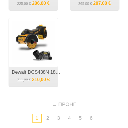
206,00
€
207,00
€
225,00
€
265,00
€
Dewalt DCS438N 18V XR Brushless Γωνιακος Τροχος 76mm (Χωρις Μπαταρια και Φορτιστη)
210,00
€
211,00
€
ΠΡΟΗΓ
1
2
3
4
5
6