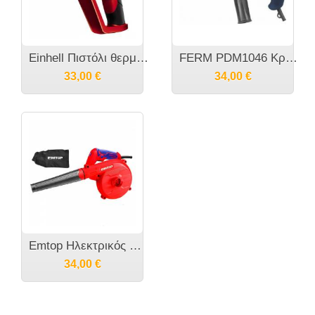
Einhell Πιστόλι θερμού αέρα [TH-HA 2000/1]
FERM PDM1046 Kρουστικό δράπανο 500W
33,00
€
34,00
€
Emtop Ηλεκτρικός Φυσητήρας Χειρός 600W Με σάκο συλλογής EABR6001
34,00
€