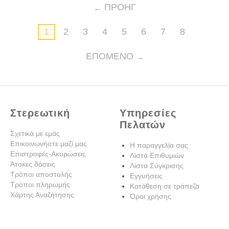
ΠΡΟΗΓ
1
2
3
4
5
6
7
8
ΕΠΌΜΕΝΟ
Στερεωτική
Υπηρεσίες
Πελατών
Σχετικά με εμάς
Επικοινωνήστε μαζί μας
Η παραγγελία σας
Επιστροφές-Ακυρώσεις
Λίστα Επιθυμιών
Άτοκες δόσεις
Λίστα Σύγκρισης
Τρόποι αποστολής
Εγγυήσεις
Τρόποι πληρωμής
Κατάθεση σε τράπεζα
Χάρτης Αναζήτησης
Όροι χρήσης