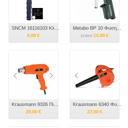
SNCM 16116103 Κλειδί σύσφιξης/αποσύσφιξης γωνιακού τροχού Universal
Metabo BP 10 Φυσητήρας Αέρος 601579000
6,00
€
14,00
€
17,00
€
Krausmann 9326 Πιστόλι Θερμού Αέρα 2000W
Krausmann 6340 Φυσητήρας - Αναροφητήρας σκόνης 450 Watt
20,00
€
22,00
€