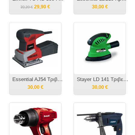
29,90
€
30,00
€
30,30
€
Essential AJ54 Τριβείο χούφτας 240W
Stayer LD 141 Τριβείο Χούφτας 180W
30,00
€
30,00
€