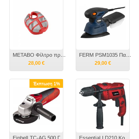
ΜΕΤΑΒΟ Φίλτρο προστασίας αεραγωγών για γωνιακους τροχούς 630441000
FERM PSM1035 Παλμικό τριβείο χούφτας Βάσης Δέλτα 130Watt 220V
28,00
€
29,00
€
Έκπτωση 1%
Einhell TC-AG 500 Γωνιακός Τροχός Φ115 500Watt
Essential LD210 Κρουστικό Δράπανο 710 Watt 13mm