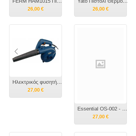
FERM HAM1015 Πιστόλι θερμού αέρα 2000 Watt
Yato Πιστόλι Θερμού Αέρα Ρυθμιζομενο 2000W YT-82294 20182294
26,00
€
26,00
€
Ηλεκτρικός φυσητήρας-αναρροφητήρας Ferm με ρύθμιση στροφών 400 Watt EBM1003
27,00
€
Essential OS-002 - Τριβείο παλμικό 150W
27,00
€