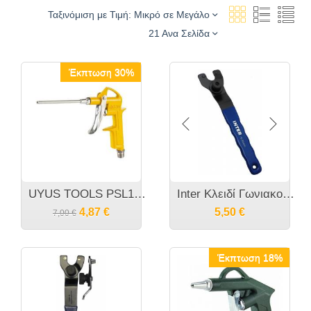
Maestro
Ταξινόμιση με Τιμή: Μικρό σε Μεγάλο
MAKITA
21 Ανα Σελίδα
Metabo
Milwaukee
Έκπτωση 30%
PG
Prebena
Rupes
Skil
SNCM
Stanley
UYUS TOOLS PSL103A Πιστόλι Αέρος
Inter Κλειδί Γωνιακού Τροχού 738956
Stayer
4,87
€
5,50
€
7,00
€
Total
UYUSTOOLS
Έκπτωση 18%
Worx
Yato