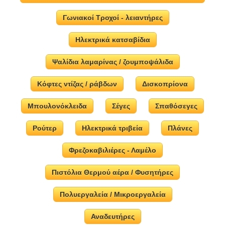
Γωνιακοί Τροχοί - λειαντήρες
Ηλεκτρικά κατσαβίδια
Ψαλίδια λαμαρίνας / ζουμποψάλιδα
Κόφτες ντίζας / ράβδων
Δισκοπρίονα
Μπουλονόκλειδα
Σέγες
Σπαθόσεγες
Ρούτερ
Ηλεκτρικά τριβεία
Πλάνες
Φρεζοκαβιλιέρες - Λαμέλο
Πιστόλια Θερμού αέρα / Φυσητήρες
Πολυεργαλεία / Μικροεργαλεία
Αναδευτήρες