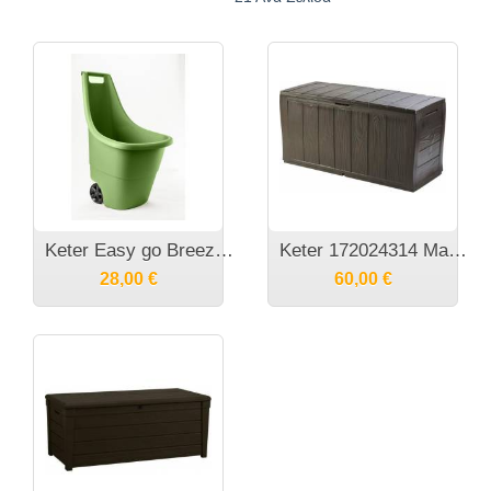
Keter Easy go Breeze Πλαστικό καρότσι μεταφοράς 50Lt
Keter 172024314 Marvel Πλαστικό μπαούλο αποθήκευσης 270L 117x45x57h
28,00
€
60,00
€