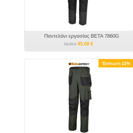
Παντελόνι εργασίας BETA 7860G
45,00
€
58,00
€
Έκπτωση 22%