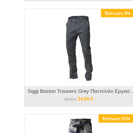
Έκπτωση 3%
Siggi Boston Trousers Grey Πα
34,00
€
35,00
€
Έκπτωση 31%