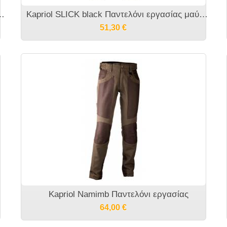
ο Βελτιωμένη εφαρμογή 7900V BETA
Kapriol SLICK black Παντελόνι εργασίας μαύρο με διπλές τσέπες
51,30
€
Kapriol Namimb Παντελόνι εργασίας
64,00
€