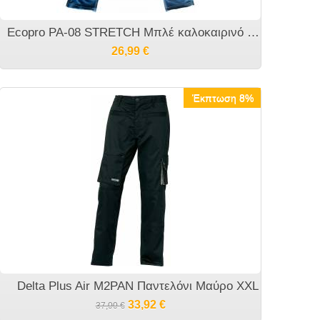
Ecopro PA-08 STRETCH Μπλέ καλοκαιρινό Παντελόνι εργασίας με elastan
26,99
€
Έκπτωση 8%
Delta Plus Air M2PAN Παντελόνι Μαύρο XXL
33,92
€
37,00
€