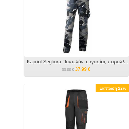
Kapriol Seghura Παντελόνι εργασίας πα
37,99
€
55,00
€
Έκπτωση 22%