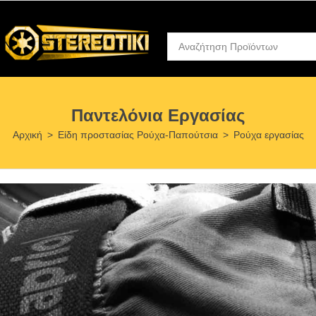
Παντελόνια Εργασίας
Αρχική
>
Είδη προστασίας Ρούχα-Παπούτσια
>
Ρούχα εργασίας