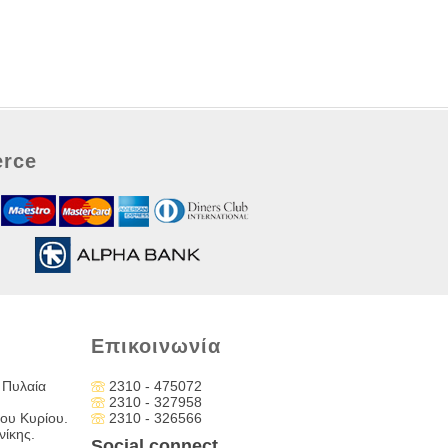
rce
Επικοινωνία
 Πυλαία
2310 - 475072
2310 - 327958
ου Κυρίου.
2310 - 326566
ίκης.
Social connect