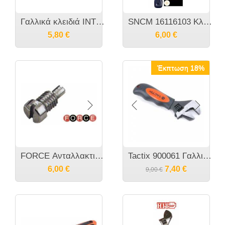
Γαλλικά κλειδιά INTER Κίνας
SNCM 16116103 Κλειδί σύσφιξης/αποσύσφιξης γωνιακού τροχού Universal
5,80
€
6,00
€
Έκπτωση 18%
FORCE Ανταλλακτικοί πείροι για τα γαντζόκλειδα
Tactix 900061 Γαλλικό κλειδί - κάβουρας MINI CR-V
6,00
€
7,40
€
9,00
€