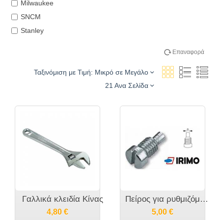
Milwaukee
SNCM
Stanley
Tactix
Επαναφορά
TOPMASTER
Ταξινόμιση με Τιμή: Μικρό σε Μεγάλο
21 Ανα Σελίδα
Γαλλικά κλειδία Κίνας
Πείρος για ρυθμιζόμενο γαντζόκλειδο IRIMO
4,80
€
5,00
€