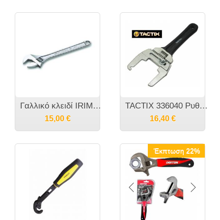
Γαλλικό κλειδί IRIMO Ισπανίας
TACTIX 336040 Ρυθμιζόμενο κλειδί για στενά σημεία
15,00
€
16,40
€
Έκπτωση 22%