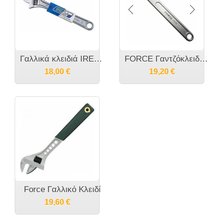
Γαλλικά κλειδιά IREGA Ισπανίας
FORCE Γαντζόκλειδα ρυθμιζόμενα
18,00
€
19,20
€
Force Γαλλικό Κλειδί
19,60
€