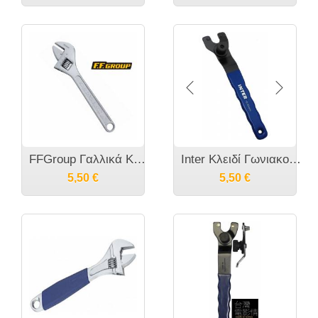
FFGroup Γαλλικά Κλειδιά CR-V
Inter Κλειδί Γωνιακού Τροχού 738956
5,50
€
5,50
€