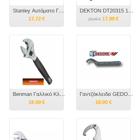
Stanley Αυτόματο Γαλλικό κλειδί
DEKTON DT20315 10" 2 σε 1 Γαλλικό κλειδί φαρδιάς σιαγώνας και κάβουρας
17,72
€
17,99
€
23,00
€
Benman Γαλλικό Κλειδί Καστάνιας
Γαντζόκλειδα GEDORE Γερμανίας
18,00
€
18,00
€