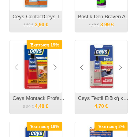
Ceys ContactCeys Transparente Ισχυρή ελαστική διαφανής βενζινόκολλα
Bostik Den Braven Acryl Wet On Wet Ακρυλική Σιλικόνη Ξύλου Λευκή 310ml
3,90
€
3,99
€
4,50
€
4,49
€
Έκπτωση 19%
Ceys Montack Professional Κατασκευαστική κόλλα μοντάζ 100ml
Ceys Textil Ειδική κόλλα για υφάσματα
4,48
€
4,70
€
5,50
€
Έκπτωση 19%
Έκπτωση 2%