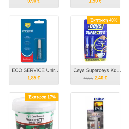
0,90
€
1,50
€
Έκπτωση 40%
ECO SERVICE Unirapid Κόλλα στιγμής 3gr
Ceys Superceys Κυανοκρυλική κόλλα στιγμής γενικής χρήσης 2Χ3γρ
1,85
€
2,40
€
4,00
€
Έκπτωση 17%