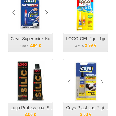
Ceys Superunick Κόλλα στιγμής Gel 3gr
LOGO GEL 2gr +1gr παχύρευστη κυανοκρυλική κόλλα στιγμής
2,94
€
2,99
€
3,50
€
3,50
€
Logo Professional Silic Σφραγιστική Σιλικόνη Διάφανη 85ml
Ceys Plasticos Rigidos Κόλλα σκληρών πλαστικών
3,00
€
3,50
€