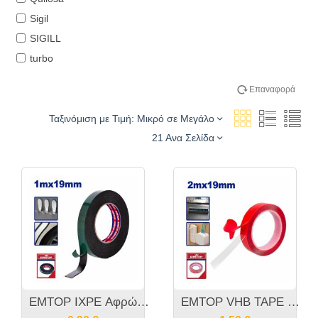
Sigil
SIGILL
turbo
Επαναφορά
Ταξινόμιση με Τιμή: Μικρό σε Μεγάλο
21 Ανα Σελίδα
EMTOP IXPE Αφρώδης Ταινία Διπλής Όψης 19mmΧ1m
EMTOP VHB TAPE Ταινία Διπλής Όψης Διαφανής 2m x 19mm