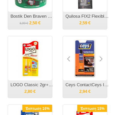
Bostik Den Braven Ξυλόστοκος Ακρυλικός / Νερού Δρυς 200ml
Quilosa FIX2 Flexible Διαφανής Βενζινόκολλα ανθεκτική σε στρέψεις
2,50
€
2,59
€
3,00
€
LOGO Classic 2gr+1gr Κυανοκρυλική κόλλα στιγμής
Ceys ContactCeys Ισχυρή ελαστική βενζινόκολλα
2,80
€
2,94
€
Έκπτωση 16%
Έκπτωση 15%