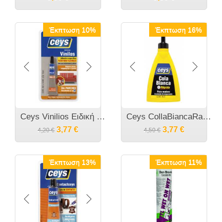
Έκπτωση 10%
Έκπτωση 16%
Ceys Vinilios Ειδική κόλλα βινυλίου Εύκαμπτών πλαστικών
Ceys CollaBiancaRapida Λευκή γρήγορη Ξυλόκολλα
3,77
€
3,77
€
4,20
€
4,50
€
Έκπτωση 13%
Έκπτωση 11%