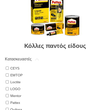
Κόλλες παντός είδους
Κατασκευαστές
CEYS
EMTOP
Loctite
LOGO
Mentor
Pattex
Quilosa