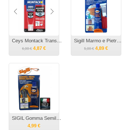
Ceys Montack Transparent Xpress10 Διαφανής Κατασκευαστική κόλλα μοντάζ 100ml
Sigill Marmo e Pietre Κόλλα πέτρας μαρμάρου
4,87
€
4,89
€
6,00
€
5,00
€
SIGIL Gomma Semiliquida Υγρό κολλητικό καουτσούκ
4,99
€