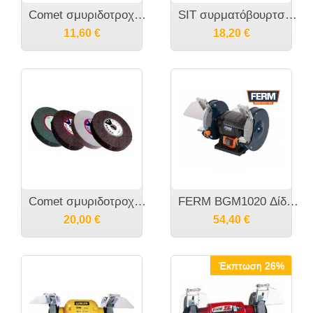
Comet σμυριδοτροχός γενικής χρήσης
SIT συρματόβουρτσα δίδυμου τροχού
11,60
€
18,20
€
Comet σμυριδοτροχός για βιδια Weiler
FERM BGM1020 Δίδυμος τροχός 250W-150mm
20,00
€
54,40
€
Έκπτωση 26%