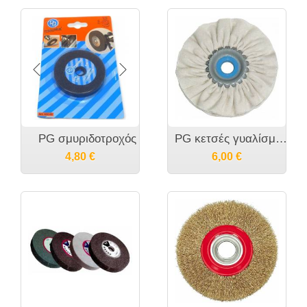
PG σμυριδοτροχός
PG κετσές γυαλίσματος δίδυμου τροχού
4,80
€
6,00
€