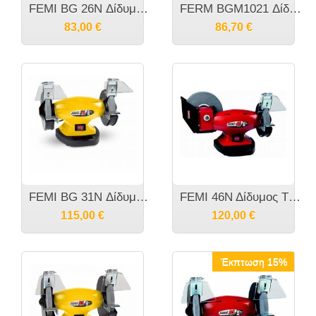
FEMI BG 26N Δίδυμος Τροχός Πάγκου
FERM BGM1021 Δίδυμος τροχός στεγνής/υγρής 250 Watt Φ150mm
83,00
€
86,70
€
FEMI BG 31N Δίδυμος Τροχός Πάγκου
FEMI 46Ν Δίδυμος Τροχός Ακονίσματος Πάγκου
115,00
€
120,00
€
Έκπτωση 15%