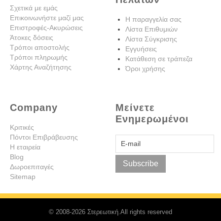
Σχετικά με εμάς
Επικοινωνήστε μαζί μας
Η παραγγελία σας
Επιστροφές-Ακυρώσεις
Λίστα Επιθυμιών
Άτοκες δόσεις
Λίστα Σύγκρισης
Τρόποι αποστολής
Εγγυήσεις
Τρόποι πληρωμής
Κατάθεση σε τράπεζα
Χάρτης Αναζήτησης
Όροι χρήσης
Company
Μείνετε
Ενημερωμένοι
Κριτικές
Πόντοι Επιβράβευσης
Η εταιρεία
Blog
Subscribe
Δωροεπιταγές
Sitemap
© 2008-2026 Στερεωτική.All rights reserved