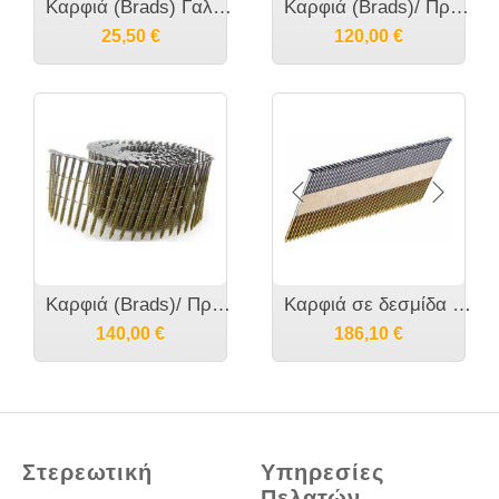
Καρφιά (Brads) Γαλβανιζέ σειράς 12 κατα OMER/Crisco ή 18 Gauge ή J κατά PREBENA, ή 512 κατά Josef Kihlberg, ή GN κατά Fasco, ή SK300 κατά BeA, ή LS...
Καρφιά (Brads)/ Πρόκα Τ, σειράς FN κατα OMER η NT κατά Crisco ή T κατά PREBENA, ή NT κατά Fasco, ή SK500 κατά BeA, ή T κατά Senco ή TN22 κατά Stanley
25,50
€
120,00
€
Καρφιά (Brads)/ Πρόκα BDC, η RBW κατά Crisco ή CNW κατά PREBENA, ή CN15W κατά Fasco, ή BDC κατά BeA, ή SCN κατά Senco ή COIL κατά Stanley σε μπομπίνα
Καρφιά σε δεσμίδα σειράς D 34 μοίρες κατά BEA (ατσάλινα - όχι πυρίμαχα) και για Milwaukee M18 FFN
140,00
€
186,10
€
Στερεωτική
Υπηρεσίες
Πελατών