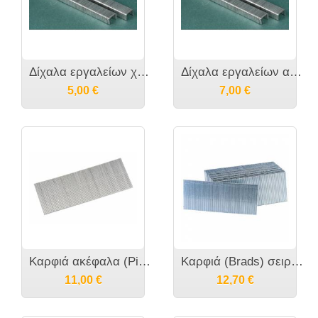
Δίχαλα εργαλείων χειρός σειρά 3 / 53 /530 11.3 φάρδος [κορώνα] Χ 0,70-0,75 πάχο σύρματος
Δίχαλα εργαλείων αέρος σειρά 80 ή 21 Gauge ή A κατά PREBENA, 680 κατά Josef Kihlberg,80-380 κατά BeA, ΑΤ κατά Senco, 80 κατά OMER/FASCO/BULLE/Crisc...
5,00
€
7,00
€
Καρφιά ακέφαλα (Pins) σειράς 6 ή 23 Gauge ή S700 κατά BeA ή 0,6 χιλιοστών
Καρφιά (Brads) σειράς 14 κατά OMER/Crisco ή 16 gauge ή Ν κατά PREBENA, ή 516 κατά Josef Kihlberg, ή FN κατά Fasco, ή SK400 κατά BeA ή TIP κατά Stan...
11,00
€
12,70
€