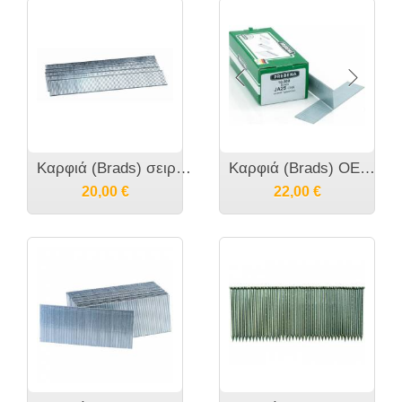
Καρφιά (Brads) σειράς 17 κατά OMER/Crisco ή 14 gauge
Καρφιά (Brads) OEM σειράς PREBENA JA ή αλλιώς γνωστά ως σειράς M κατα OMER/Crisco ή 21 Gauge ή MB κατά Fasco/DUOFAST, ή SK200 κατά BeA ή και MG ή M...
20,00
€
22,00
€