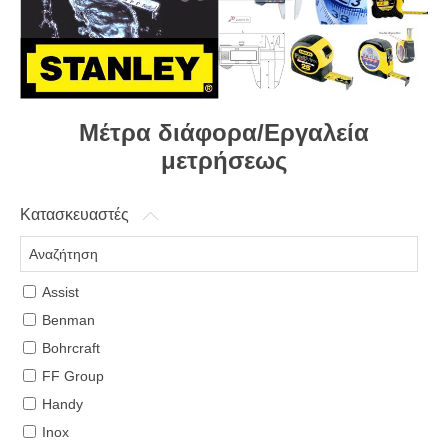
Μέτρα διάφορα/Εργαλεία
μετρήσεως
Κατασκευαστές
Assist
Benman
Bohrcraft
FF Group
Handy
Inox