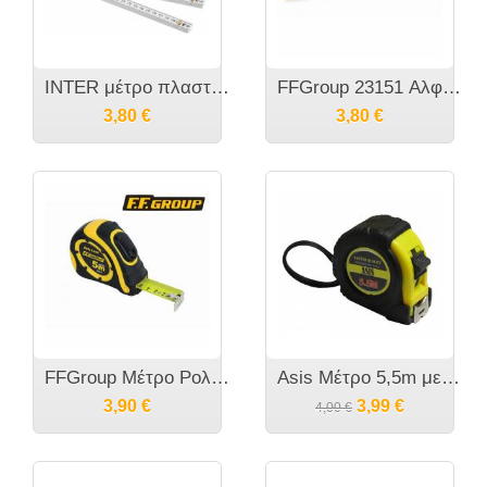
INTER μέτρο πλαστικό 2 μέτρα 50700002
FFGroup 23151 Αλφάδι Torpedo Πλαστικό Μαγνητικό
3,80
€
3,80
€
FFGroup Μέτρο Ρολό με Λάστιχο Auto Lock
Asis Μέτρο 5,5m με μαγνητική άκρη
3,90
€
3,99
€
4,00
€