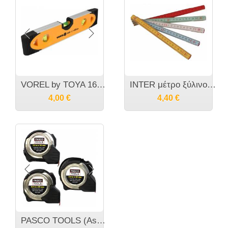
VOREL by TOYA 16301 Μαγνητικό αλφάδι 230 χιλ
INTER μέτρο ξύλινο πολύχρωμο 2 μέτρα
4,00
€
4,40
€
PASCO TOOLS (Assist) Stainless 3m 5m 8m Ανοξειδωτα μέτρα μαγνητικής άκρης