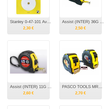
Stanley 0-47-101 Ανταλλακτικο Νημα
Assist (INTER) 36G μετροταινία με διπλό στοπ
2,30
€
2,50
€
Assist (INTER) 11G μετροταινία
PASCO TOOLS ΜRΜΑ-Χ Μέτρα Ρολό Μαγνητικής ακρης
2,60
€
2,70
€