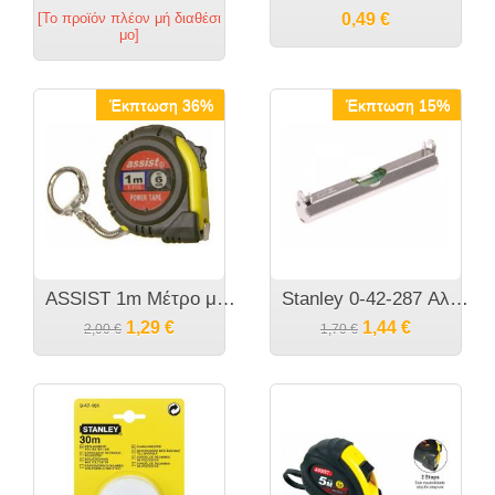
[Το προϊόν πλέον μή διαθέσι
0,49
€
μο]
Έκπτωση 36%
Έκπτωση 15%
ASSIST 1m Μέτρο μπρελόκ.
Stanley 0-42-287 Αλφαδι Γραμμης
1,29
€
1,44
€
2,00
€
1,70
€