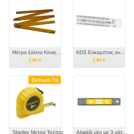
Μέτρο ξύλινο Κίνας 2 μέτρα
KDS Εύκαμπτος ανοξείδωτος χάρακας μίας όψης
2,80
€
2,95
€
Έκπτωση 7%
Stanley Μετρα Τσεπης
Αλφάδι μίνι με 3 μάτια Κίνας