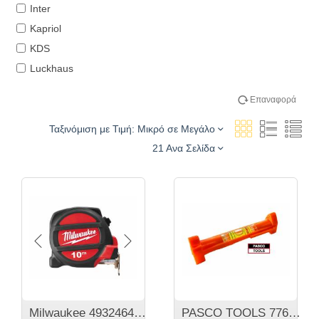
Inter
Kapriol
KDS
Luckhaus
Mannesman
Επαναφορά
Massi
Metrica
Ταξινόμιση με Τιμή: Μικρό σε Μεγάλο
Milwaukee
21 Ανα Σελίδα
Pasco Tools
SNCM
Sola
Stanley
Tactix
TRACER
Vogel
Xtools
Milwaukee 4932464601 Μαγνητικό Μέτρο 10m Βαρέως τύπου
PASCO TOOLS 776282 Μίνι Αλφάδι νήματος