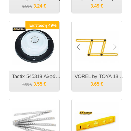
3,24
€
3,49
€
3,50
€
Έκπτωση 49%
Tactix 545319 Αλφάδι Στρογγυλό Επιφάνειας με Σφαιρικό Νερό
VOREL by TOYA 18470 Χάρακας μεταφοράς σχήματος
3,55
€
3,65
€
7,00
€