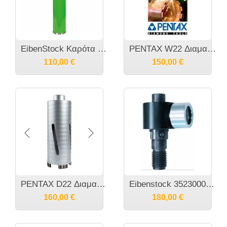
EibenStock Καρότα - Διαμαντοκορώνες για καροτιέρες 450 χιλιοστά μήκος 1 1/4" UNC
PENTAX W22 Διαμαντοκορώνες για καροτιέρες 450 χιλιοστά μήκος 1 1/4" UNC
110,00
€
150,00
€
PENTAX D22 Διαμαντοκορώνες και για δράπανα SDS PLUS με M16 πάσο και για οπλισμένο μπετόν 3306868
Eibenstock 35230000 Adaptor Μετατροπέας πάσου Μ18Ι σε 1 1/4" για καροτιέρα με εξαγωγέα σκόνης
160,00
€
180,00
€