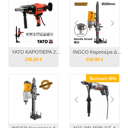
YATO ΚΑΡΟΤΙΕΡΑ 2200W YT-81980 20181980
INGCO Καροτιέρα Διάτρησης Μονάδα Διαμαντοτρύπανου M22 μαζί με τον αντάπτορα Μ22 σε UNC 1-1/4" 2800Watt Φ200 DDM28001
256,00
€
259,90
€
Έκπτωση 35%