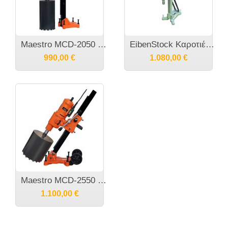
Maestro MCD-2050 Καροτιέρα Διάτρησης
EibenStock Καροτιέρα Διάτρησης Μονάδα Διαμαντοτρύπανου DB200GR 2500Watt Φ205 με την σπαστή βάση 0B33EGR0
990,00
€
1.080,00
€
Maestro MCD-2550 BCE Καροτιέρα Διάτρησης
1.100,00
€