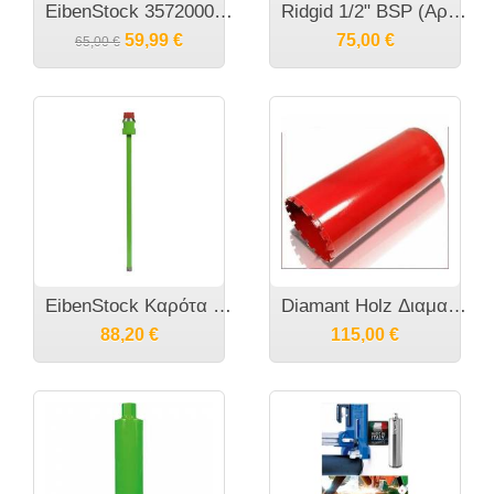
EibenStock 35720000 Σέτ σύσφιξης για μπετόν/πέτρα
Ridgid 1/2" BSP (Αρσ) Διαμαντοκορώνες για καροτιέρες [μικρών διαμετρήματα]
59,99
€
75,00
€
65,00
€
EibenStock Καρότα - Διαμαντοκορώνες για καροτιέρες 300 χιλιοστά μήκος R 1/2"
Diamant Holz Διαμαντοκορώνες για καροτιέρες 400 χιλιοστά μήκος 11/4" UNC
88,20
€
115,00
€