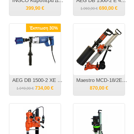
INGCO Καροτιέρα Διάτρησης Μονάδα Διαμαντοτρύπανου M22 μαζί με τον αντάπτορα Μ22 σε UNC 11/4" 3800Watt Φ230 DDM38001
AEG DB 1500-2 E 4935412475 Δράπανο - Καροτιέρα Ξηράς Κοπής
399,90
€
690,00
€
1.060,00
€
Έκπτωση 30%
AEG DB 1500-2 XE Δράπανο καροτιέρα
Maestro MCD-18/2EBM Καροτιέρα Διάτρησης
734,00
€
870,00
€
1.049,00
€