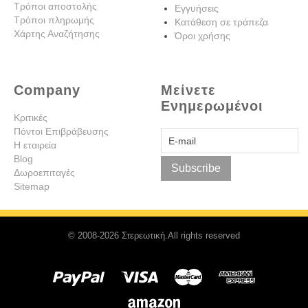
Τρόποι αποστολής
Εγγυήσεις
Τρόποι πληρωμής
Κατάθεση σε τράπεζα
Χάρτης Αναζήτησης
Όροι χρήσης
Company
Μείνετε
Ενημερωμένοι
Κριτικές
Πόντοι Επιβράβευσης
Η εταιρεία
Blog
Subscribe
Δωροεπιταγές
Sitemap
© 2008-2026 Στερεωτική.All rights reserved