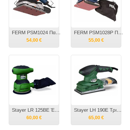
FERM PSM1024 Παλινδρομικό Τριβείο 180 Watt & Αυτοπρόσφυση
FERM PSM1028P Παλινδρομικό τριβείο 220 Watt
54,00
€
55,00
€
Stayer LR 125BE Έκκεντρο Τριβείο 300W
Stayer LH 190E Τριβείο παλμικό 250W
60,00
€
65,00
€