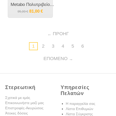
Metabo Πολυτριβείο FMS 200 Intec 200 Watt [6.00065.50.xx]
81,00
€
95,00
€
ΠΡΟΗΓ
1
2
3
4
5
6
ΕΠΌΜΕΝΟ
Στερεωτική
Υπηρεσίες
Πελατών
Σχετικά με εμάς
Επικοινωνήστε μαζί μας
Η παραγγελία σας
Επιστροφές-Ακυρώσεις
Λίστα Επιθυμιών
Άτοκες δόσεις
Λίστα Σύγκρισης