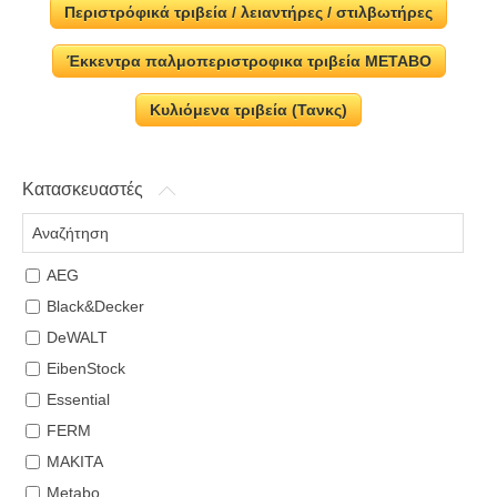
Περιστρόφικά τριβεία / λειαντήρες / στιλβωτήρες
Έκκεντρα παλμοπεριστροφικα τριβεία METABO
Κυλιόμενα τριβεία (Τανκς)
Κατασκευαστές
AEG
Black&Decker
DeWALT
EibenStock
Essential
FERM
MAKITA
Metabo