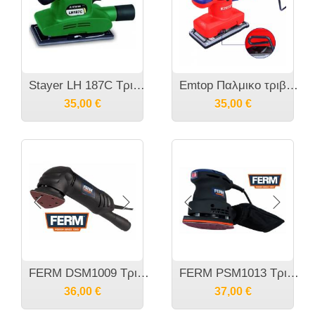
Stayer LH 187C Τριβείο παλμικό 150W
Emtop Παλμικο τριβείο EFSR3201
35,00
€
35,00
€
FERM DSM1009 Τριβείο Δέλτα 280 Watt
FERM PSM1013 Τριβείο λεπτομερειών 220 Watt & Αυτοπρόσφυση
36,00
€
37,00
€