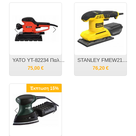
YATO YT-82234 Παλμικο τριβείο 300Watt 20182234
STANLEY FMEW214K-QS ΤΡΙΒΕΙΟ ΠΑΛΜΙΚΟ 280W
75,00
€
76,20
€
Έκπτωση 15%