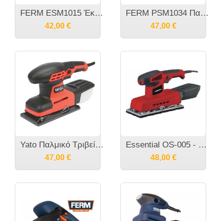
FERM ESM1015 Έκκεντρο Παλμοπεριστροφικό τριβείο 300Watt 220V
FERM PSM1034 Παλμικό τριβείο 240Watt 1/3 φύλλου Γυαλόχαρτου
42,00
€
47,00
€
Yato Παλμικό Τριβείο 260W με Σύστημα Αναρρόφησης YT-82230 20182230
Essential OS-005 - Τριβείο παλμικό 320W
47,00
€
48,00
€