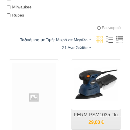
Milwaukee
Rupes
Stanley
Επαναφορά
Stayer
Ταξινόμιση με Τιμή: Μικρό σε Μεγάλο
21 Ανα Σελίδα
FERM PSM1035 Παλμικό τριβείο χούφτας Βάσης Δέλτα 130Watt 220V
29,00
€