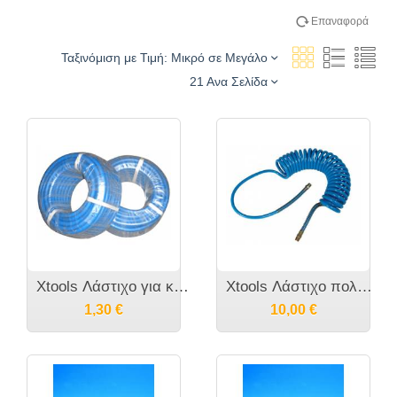
Επαναφορά
Ταξινόμιση με Τιμή: Μικρό σε Μεγάλο
21 Ανα Σελίδα
Xtools Λάστιχο για κομπρεσσέρ από καουτσούκ 8χιλιοστά Χ 14 χιλιοστά
Xtools Λάστιχο πολυουρεθάνης Σπιράλ PU με δύο άκρα 1/4" αρσενικά 6mmX8mm
1,30
€
10,00
€