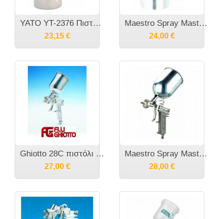
YATO YT-2376 Πιστόλι αμμοβολής αέρος
Maestro Spray Master G70 Πιστόλι αέρος γενικής χρήσης 1.8χιλ μπέκ κάτω δοχείο
23,15
€
24,00
€
Ghiotto 28C πιστόλι βαφής άνω δοχείο
Maestro Spray Master E70 Πιστόλι Βαφής πεπιεσμένου αέρα
27,00
€
28,00
€