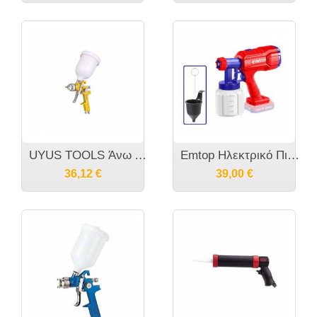
UYUS TOOLS Άνω Δοχείου 1.4mm SP827A1
Emtop Ηλεκτρικό Πιστόλι Βαφής Brushless 20V Solo ELSG2002
36,12
€
39,00
€