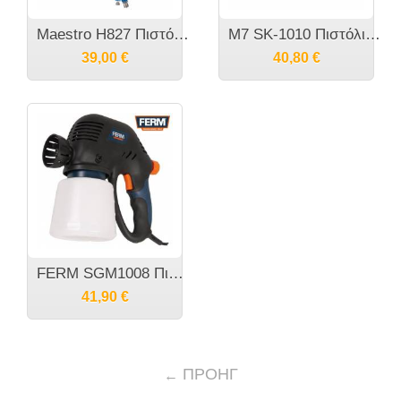
Maestro H827 Πιστόλι Βαφής Αέρος Άνω Δοχείου
M7 SK-1010 Πιστόλι σιλικόνης αέρος για φυσίγγια 300ml
39,00
€
40,80
€
FERM SGM1008 Πιστόλι βαφής πολλαπλών χρήσεων 120 Watt
41,90
€
ΠΡΟΗΓ