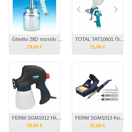
Ghiotto 28D πιστόλι βαφής κάτω δοχείο
TOTAL TAT10601 Πιστόλι βαφής άνω δοχείου
29,60
€
31,00
€
FERM SGM1012 Hλεκτρικό πιστόλι ψεκασμού 110 Watt
FERM SGM1013 Κολλητήρι 48W
35,00
€
35,00
€