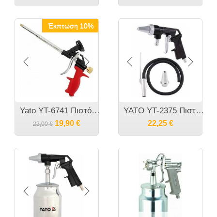
Έκπτωση 10%
Yato YT-6741 Πιστόλι Αφρού Αέρος
YATO YT-2375 Πιστόλι αμμοβολής χωρίς δοχείο με 1μ λάστιχο αναρόφησης
19,90
€
22,25
€
22,00
€