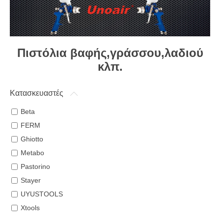
Πιστόλια βαφής,γράσσου,λαδιού
κλπ.
Κατασκευαστές
Beta
FERM
Ghiotto
Metabo
Pastorino
Stayer
UYUSTOOLS
Xtools