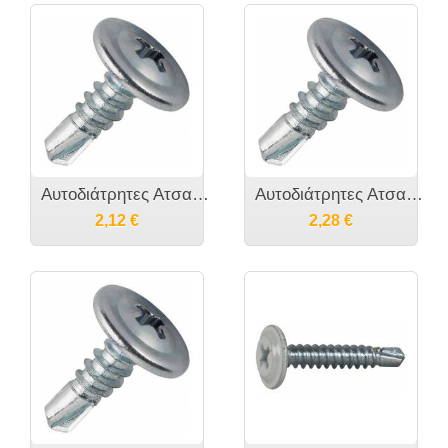
Αυτοδιάτρητες Ατσαλένιες Λαμαρινόβιδες Γαλβανιζέ TRUSS (WAFER) HEAD σταυρού DIN7504 3.5mm
Αυτοδιάτρητες Ατσαλένιες Λαμαρινόβιδες Γαλβανιζέ TRUSS (WAFER) HEAD σταυρού DIN7504 4.2mm
2,12
€
2,28
€