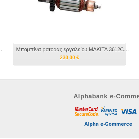
υ MAKITA 3612 - 516588-5
Μπομπίνα ροτορας εργαλείου MAKITA 3612C - 516508-9
230,00
€
Alphabank e-Comme