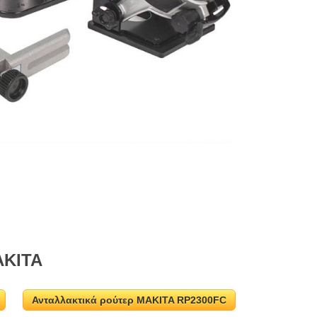
AKITA
Ανταλλακτικά ρούτερ MAKITA RP2300FC