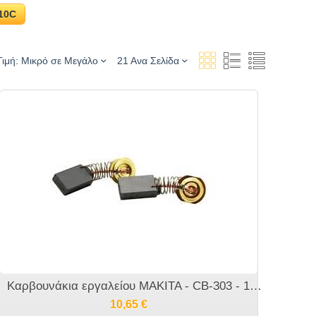
10C
Τιμή: Μικρό σε Μεγάλο
21 Ανα Σελίδα
Καρβουνάκια εργαλείου MAKITA - CB-303 - 191963-2
10,65
€