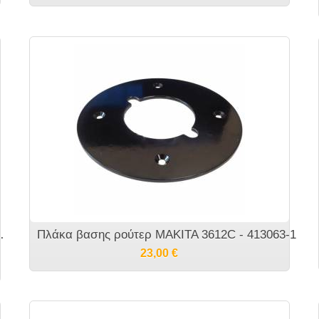
CB-203 - 191953-5
Πλάκα βασης ρούτερ MAKITA 3612C - 413063-1
23,00
€