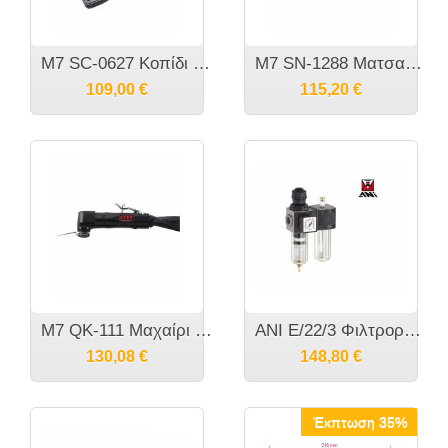
M7 SC-0627 Κοπίδι αέρος σε κασετίνα με κοπίδια μακρύ
M7 SN-1288 Ματσακόνι αέρος
109,00
€
115,20
€
M7 QK-111 Μαχαίρι πολλαπλών χρήσεων αέρος
ANI E/22/3 Φιλτρορυθμιστής Με Ελαιωτήρα
130,08
€
148,80
€
Έκπτωση 35%