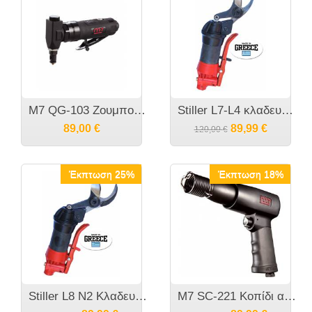
M7 QG-103 Ζουμποψάλιδο αέρος
Stiller L7-L4 κλαδευτικό αέρος Αμπελουργίας
89,00
€
89,99
€
120,00
€
Έκπτωση 25%
Έκπτωση 18%
Stiller L8 Ν2 Κλαδευτικό αέρος / Αεροψάλιδο
M7 SC-221 Κοπίδι αέρος κοντό