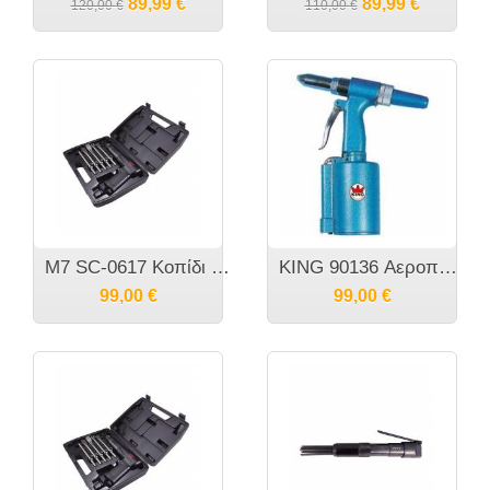
89,99
€
89,99
€
120,00
€
110,00
€
M7 SC-0617 Κοπίδι αέρος σε κασετίνα με κοπίδια κοντό
KING 90136 Αεροπριτσιναδόρος
99,00
€
99,00
€