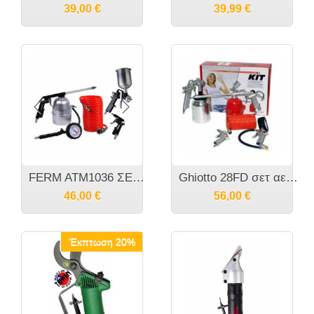
39,00
€
39,99
€
FERM ATM1036 ΣΕΤ ΕΡΓΑΛΕΙΩΝ ΑΕΡΑ, 5ΤΜΧ
Ghiotto 28FD σετ αεροσυμπίεσης 5 τεμαχίων
46,00
€
56,00
€
Έκπτωση 20%