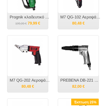
Prognik κλαδευτικό αέρος
M7 QG-102 Αεροψάλιδο ίσιο
79,99
€
80,48
€
100,00
€
M7 QG-202 Αεροψάλιδο πιστολέ
PREBENA DB-221 RL Κατσαβίδι αέρος διπλής ρυθμίσεως
80,48
€
82,00
€
Έκπτωση 25%