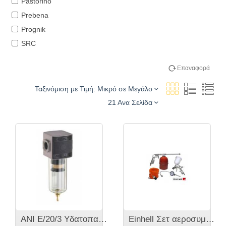
Pastorino
Prebena
Prognik
SRC
Επαναφορά
Ταξινόμιση με Τιμή: Μικρό σε Μεγάλο
21 Ανα Σελίδα
ANI E/20/3 Υδατοπαγίδα
Einhell Σετ αεροσυμπιεστή μαζί με σπιράλ λάστιχο 5μ.