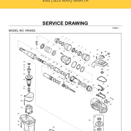
κιλά (SDS MAX) MAKITA