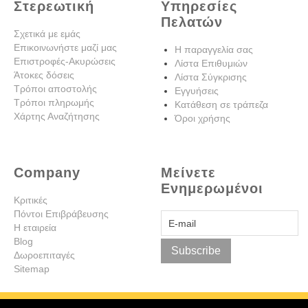
Στερεωτική
Υπηρεσίες
Πελατών
Σχετικά με εμάς
Επικοινωνήστε μαζί μας
Η παραγγελία σας
Επιστροφές-Ακυρώσεις
Λίστα Επιθυμιών
Άτοκες δόσεις
Λίστα Σύγκρισης
Τρόποι αποστολής
Εγγυήσεις
Τρόποι πληρωμής
Κατάθεση σε τράπεζα
Χάρτης Αναζήτησης
Όροι χρήσης
Company
Μείνετε
Ενημερωμένοι
Κριτικές
Πόντοι Επιβράβευσης
Η εταιρεία
Blog
Subscribe
Δωροεπιταγές
Sitemap