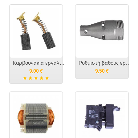
Καρβουνάκια εργαλείου MAKITA - CB-419 CB406 CB 407- 191962-4 195007-0 191927-6
Ρυθμιστή βάθους εργαλείου MAKITA - 158875-2
9,00
€
9,50
€