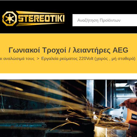
Γωνιακοί Τροχοί / λειαντήρες AEG
αι αναλώσιμά τους
>
Εργαλεία ρεύματος 220Volt (χειρός , μή σταθερά)