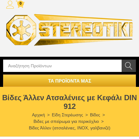
0
ΤΑ ΠΡΟΪΟΝΤΑ ΜΑΣ
Βίδες Άλλεν Ατσαλένιες με Κεφάλι DIN
912
Αρχική
>
Είδη Στερέωσης
>
Βίδες
>
Βιδες με σπείρωμα για περικόχλιο
>
Βίδες Άλλεν (ατσαλένιες, ΙΝΟΧ, γαλβανιζέ)