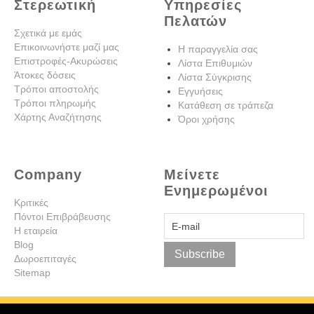
Στερεωτική
Υπηρεσίες
Πελατών
Σχετικά με εμάς
Επικοινωνήστε μαζί μας
Η παραγγελία σας
Επιστροφές-Ακυρώσεις
Λίστα Επιθυμιών
Άτοκες δόσεις
Λίστα Σύγκρισης
Τρόποι αποστολής
Εγγυήσεις
Τρόποι πληρωμής
Κατάθεση σε τράπεζα
Χάρτης Αναζήτησης
Όροι χρήσης
Company
Μείνετε
Ενημερωμένοι
Κριτικές
Πόντοι Επιβράβευσης
Η εταιρεία
Blog
Subscribe
Δωροεπιταγές
Sitemap