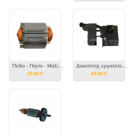
Πεδίο - Πηνίο - Μαξιλαράκι εργαλείου MAKITA - 633443-7
Διακόπτης εργαλείου MAKITA 6823 6824 6825 6827 - 651978-6
20,00
€
69,00
€