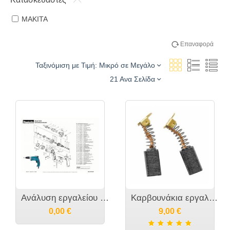
MAKITA
Επαναφορά
Ταξινόμιση με Τιμή: Μικρό σε Μεγάλο
21 Ανα Σελίδα
Ανάλυση εργαλείου MAKITA 6825
Καρβουνάκια εργαλείου MAKITA - CB-419 CB406 CB 407- 191962-4 195007-0 191927-6
0,00
€
9,00
€