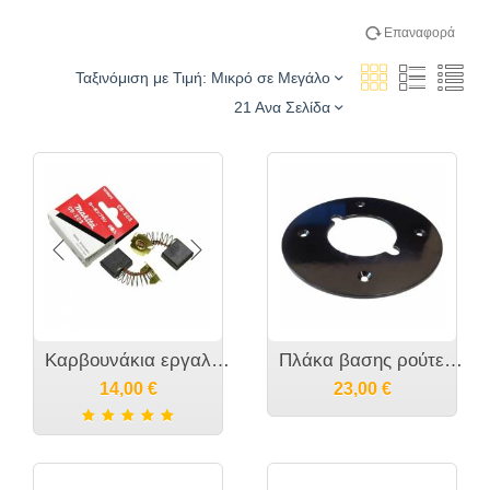
Επαναφορά
Ταξινόμιση με Τιμή: Μικρό σε Μεγάλο
21 Ανα Σελίδα
Καρβουνάκια εργαλείου MAKITA - CB-203 - 191953-5
Πλάκα βασης ρούτερ MAKITA 3612C - 413063-1
14,00
€
23,00
€