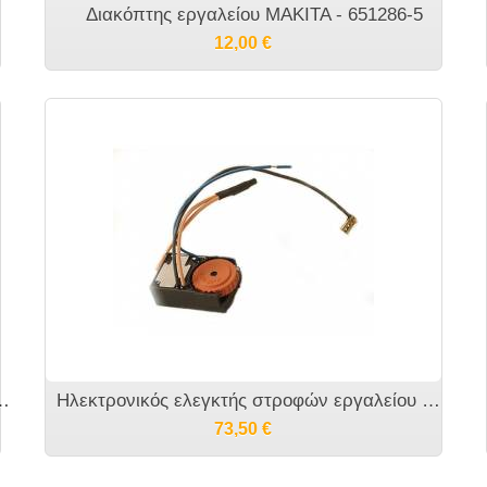
Διακόπτης εργαλείου MAKITA - 651286-5
12,00
€
TA BO6030/BO6040 - 743063-0 A-87812 196684-1
Ηλεκτρονικός ελεγκτής στροφών εργαλείου MAKITA BO6030 - 631424-5
73,50
€