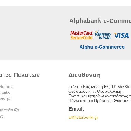
Alphabank e-Comme
σίες Πελατών
Διεύθυνση
λία σας
Στέλιου Καζαντζίδη 56, TK 55535,
Θεσσαλονίκης, Θεσσαλονίκη.
υμιών
Εναντι κοιμητηρίων αναστάσεως τ
ρισης
Πάνω απο το Πράκτικερ Θεσσαλον
Email:
σε τράπεζα
ης
all@stereotiki.gr