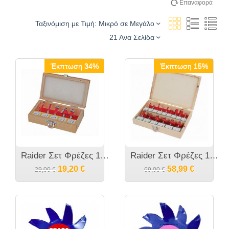
Επαναφορά
Ταξινόμιση με Τιμή: Μικρό σε Μεγάλο
21 Ανα Σελίδα
Έκπτωση 34%
Έκπτωση 15%
Raider Σετ Φρέζες 158302 5τμχ
Raider Σετ Φρέζες 158304 15τμχ
19,20
€
58,99
€
29,00
€
69,00
€