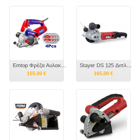
Emtop Φρέζα Αυλακώσεων με σύστημα αναρρόφησης 1500W EMCR15001
Stayer DS 125 Διπλός Κόφτης - Φρέζα αυλακώσεων 950W
155,00
€
165,00
€