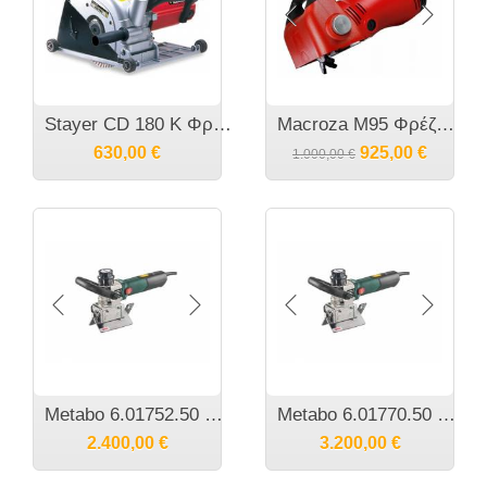
Stayer CD 180 K Φρέζα αυλακώσεων (καναλοποιός) 1800W
Macroza M95 Φρέζα τοίχων Καναλοποιός 2400Watt
630,00
€
925,00
€
1.000,00
€
Metabo 6.01752.50 KFM 15-10 F Φρέζα Λοξοκοπής 1.500 Watt
Metabo 6.01770.50 KFMV 17-15 F Φρέζα Λοξοκοπής για μέταλλο 1.700 Watt
2.400,00
€
3.200,00
€