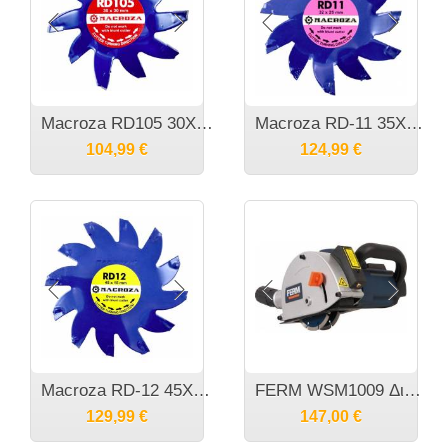
Macroza RD105 30X30 χιλιοστά Ανταλλακτικό μαχαίρι κοπής για την φρέζα τοίχου Μ95
Macroza RD-11 35X25 χιλιοστά Ανταλλακτικό μαχαίρι κοπής για την φρέζα τοίχου Μ95
104,99
€
124,99
€
​Macroza RD-12 45X15 χιλιοστά Ανταλλακτικό μαχαίρι κοπής για την φρέζα τοίχου Μ95
FERM WSM1009 Δισκοπριονο αυλακώσεων 1700 Watt - 125mm
129,99
€
147,00
€