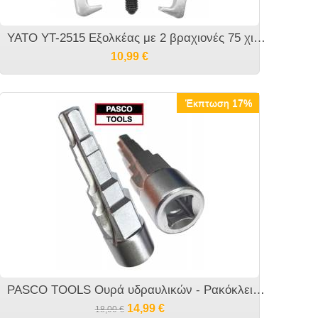
YATO YT-2515 Εξολκέας με 2 βραχιονές 75 χιλιοστών
10,99
€
Έκπτωση 17%
PASCO TOOLS Ουρά υδραυλικών - Ρακόκλειδο - Θηλυκή για οποιαδήποτε καστάνια 1/2"
14,99
€
18,00
€