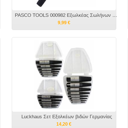
PASCO TOOLS 000982 Εξωλκέας Σωλήνων 2 άκρων 1/2" και 3/4"
9,99
€
Luckhaus Σετ Εξολκέων βιδών Γερμανίας
14,20
€