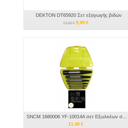
DEKTON DT65920 Σετ εξαγωγής βιδών
9,99
€
12,00
€
SNCM 1680006 YF-10014A σετ Εξωλκέων σπασμένων βιδών 6 τεμαχίων
11,40
€