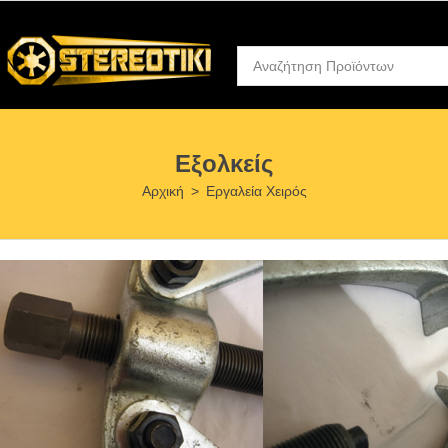
Εξολκείς
Αρχική
>
Εργαλεία Χειρός