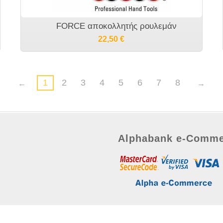
FORCE αποκολλητής ρουλεμάν
22,50
€
1
2
3
4
5
6
7
8
Alphabank e-Comme