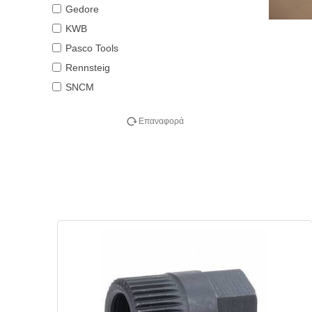
Gedore
KWB
Pasco Tools
Rennsteig
SNCM
Επαναφορά