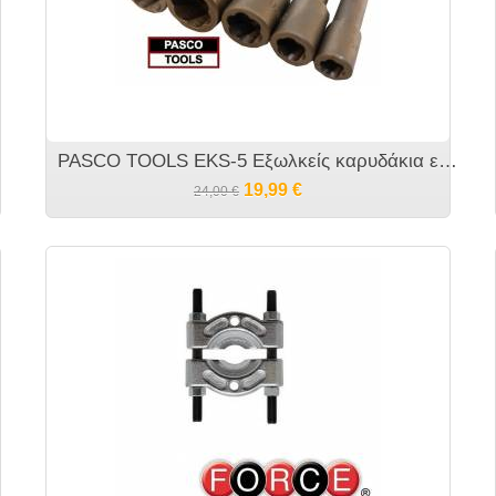
μαχίων
PASCO TOOLS EKS-5 Εξωλκείς καρυδάκια εξάγωνων βιδών 5 τεμαχίων
19,99
€
24,00
€