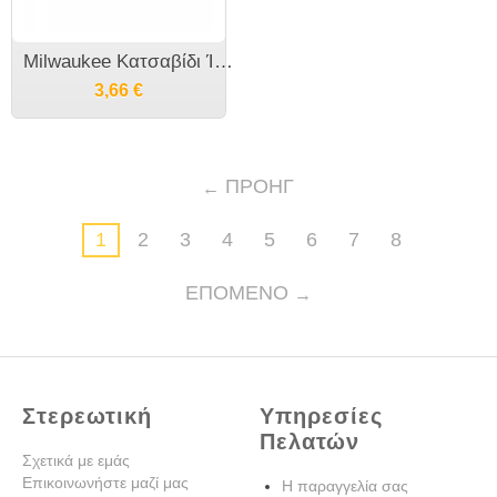
Milwaukee Κατσαβίδι Ίσιο Trilobe SL 4932471773-84
3,66
€
ΠΡΟΗΓ
1
2
3
4
5
6
7
8
ΕΠΌΜΕΝΟ
Στερεωτική
Υπηρεσίες
Πελατών
Σχετικά με εμάς
Επικοινωνήστε μαζί μας
Η παραγγελία σας