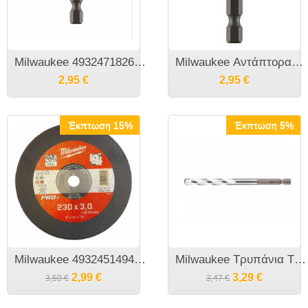
Milwaukee 4932471826​ Shockwave Adaptor από 1/4" εξάγωνο σε 1/4" τετράγωνο
Milwaukee Αντάπτορας με Υποδοχή HEX 1/4" και Έξοδο για 1/4" τετράγωνο 4932471826
2,95
€
2,95
€
Έκπτωση 15%
Έκπτωση 5%
Milwaukee 4932451494 Φ230X3 Δίσκος κοπής σιδήρου
Milwaukee Tρυπάνια TCT πολλαπλών υλικών
2,99
€
3,29
€
3,50
€
3,47
€