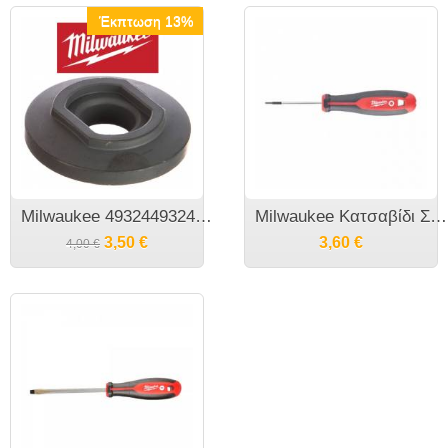
Έκπτωση 13%
Milwaukee 4932449324 Κάτω μεταλλική φλάντζα γωνιακού τροχού
Milwaukee Κατσαβίδι Σταυρός Torx Tri-Lobe TX
3,50
€
3,60
€
4,00
€