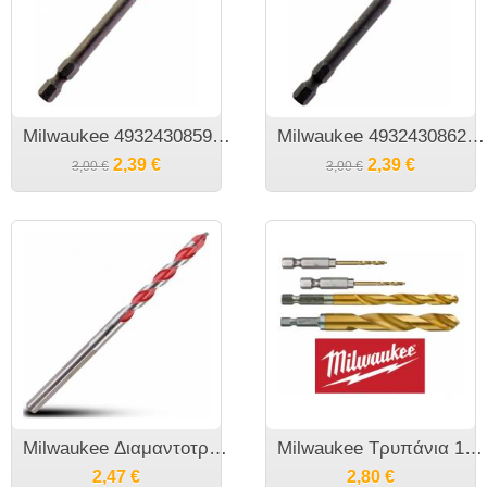
​Milwaukee 4932430859​ Shockwave Ph3X90 Μύτη 1/4¨ Κρουστικού Δραπανοκατσάβιδου
Milwaukee 4932430862 PZ1X90 Shockwave Μύτη 1/4¨ Κρουστικού Δραπανοκατσάβιδου
2,39
€
2,39
€
3,00
€
3,00
€
Milwaukee Διαμαντοτρύπανο TCT SUPER Μπετού
Milwaukee Τρυπάνια 1/4" εξάγωνης υποδοχής για παλμικά κατσαβίδια
2,47
€
2,80
€