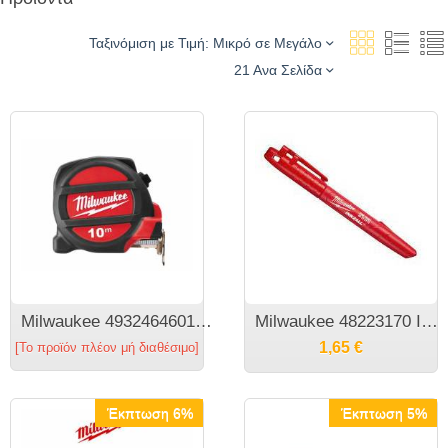
Ταξινόμιση με Τιμή: Μικρό σε Μεγάλο
21 Ανα Σελίδα
Milwaukee 4932464601 Μαγνητικό Μέτρο 10m Βαρέως τύπου
Milwaukee 48223170 INKZALL Μαρκαδόρος λεπτής μύτης κόκκινος
1,65
€
[Το προϊόν πλέον μή διαθέσιμο]
Έκπτωση 6%
Έκπτωση 5%