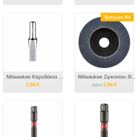
Έκπτωση 5%
Milwaukee Καρυδάκια Μακριά 1/4"
Milwaukee Ζιρκονίου δίσκοι Φίμπερ
2,84
€
2,94
€
3,09
€