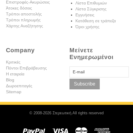
Επιστροφές-Ακυρώσεις
Λίστα Επιθυμιών
Άτοκες δόσεις
Λίστα Σύγκρισης
Τρόποι αποστολής
Εγγυήσεις
Τρόποι πληρωμής
Κατάθεση σε τράπεζα
Χάρτης Αναζήτησης
Όροι χρήσης
Company
Μείνετε
Ενημερωμένοι
Κριτικές
Πόντοι Επιβράβευσης
Η εταιρεία
Blog
Subscribe
Δωροεπιταγές
Sitemap
© 2008-2026 Στερεωτική.All rights reserved