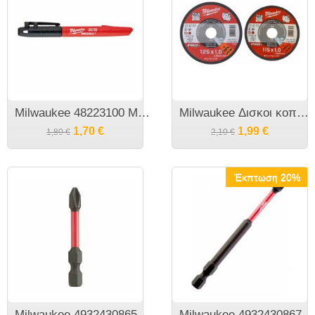
Milwaukee 48223100 Μαρκαδόρος Λεπτής Μύτης 1mm
Milwaukee Δισκοι κοπής ανοξειδώτου Hydro Protect
1,70
€
1,99
€
1,80
€
2,10
€
Έκπτωση 20%
Milwaukee 4932430865 Shockwave PZ2 50mm Μύτη για κρουστικά κατσαβίδια
Milwaukee 4932430867 Shockwave PZ2X90χιλ μύτη 1/4"