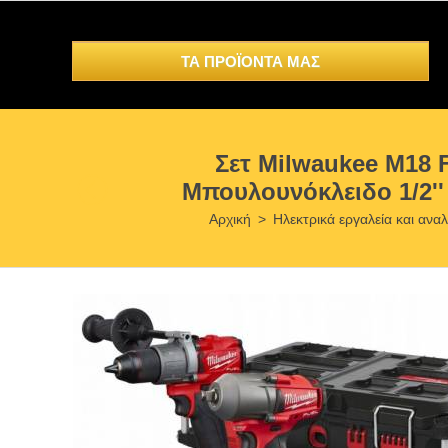
ΤΑ ΠΡΟΪΟΝΤΑ ΜΑΣ
Σετ Milwaukee M18
Μπουλουνόκλειδο 1/2''
Αρχική
>
Ηλεκτρικά εργαλεία και ανα