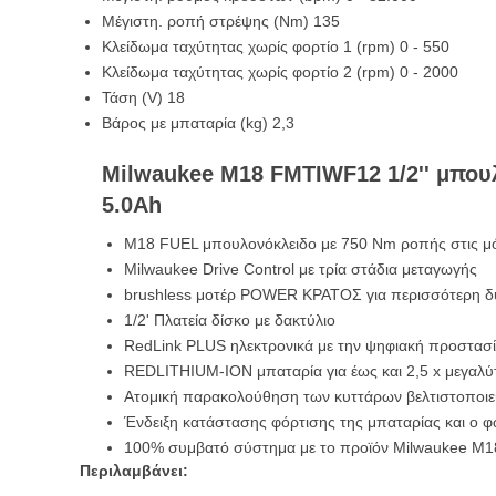
Μέγιστη. ροπή στρέψης (Nm) 135
Κλείδωμα ταχύτητας χωρίς φορτίο 1 (rpm) 0 - 550
Κλείδωμα ταχύτητας χωρίς φορτίο 2 (rpm) 0 - 2000
Τάση (V) 18
Βάρος με μπαταρία (kg) 2,3
Milwaukee M18 FMTIWF12 1/2'' μπουλο
5.0Ah
M18 FUEL μπουλονόκλειδο με 750 Nm ροπής στις μό
Milwaukee Drive Control με τρία στάδια μεταγωγής
brushless μοτέρ POWER ΚΡΑΤΟΣ για περισσότερη δύ
1/2' Πλατεία δίσκο με δακτύλιο
RedLink PLUS ηλεκτρονικά με την ψηφιακή προστασ
REDLITHIUM-ION μπαταρία για έως και 2,5 x μεγαλύτ
Ατομική παρακολούθηση των κυττάρων βελτιστοποιεί τ
Ένδειξη κατάστασης φόρτισης της μπαταρίας και ο φ
100% συμβατό σύστημα με το προϊόν Milwaukee M1
Περιλαμβάνει: