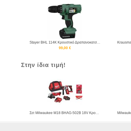
Stayer BHL 112BK Κρουστικό Δραπανοκατσάβιδο 12V
Stayer BHL 114K Κρουστικό Δραπανοκατσάβιδο 14V
99,00
€
Στην ίδια τιμή!
Σετ Milwaukee M18 BHAG-502B 18V Κρουσικό πιστολέτο M18 BH, Γωνιακός Τροχός M18 HD18AG με 2 μπαταρίες λιθίου σε τσάντα μεταφοράς 3900495