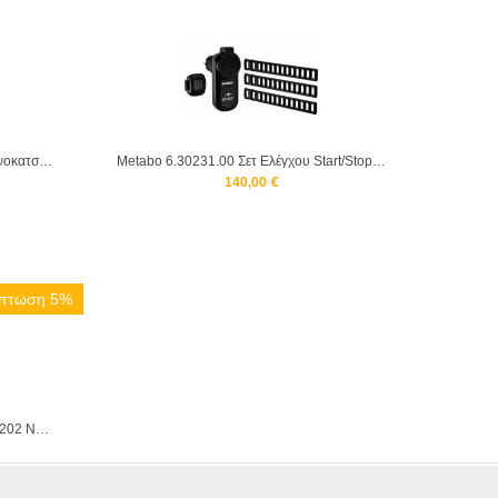
Stayer BHL 118K Κρουστικό Δραπανοκατσάβιδο 18V
Metabo 6.30231.00 Σετ Ελέγχου Start/Stop Μπαταρίας, Τύπου F
140,00
€
πτωση 5%
Milwaukee 4933471954 M18 FPFT-202 NC SET ατσάλινα ηλεκτρολόγου