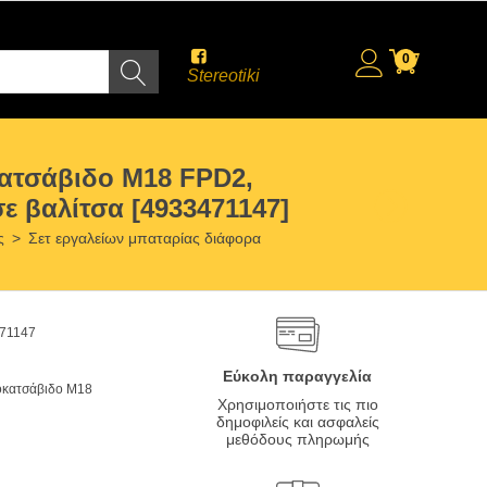
0
Stereotiki
ατσάβιδο M18 FPD2,
ε βαλίτσα [4933471147]
ς
>
Σετ εργαλείων μπαταρίας διάφορα
71147
Εύκολη παραγγελία
οκατσάβιδο M18
Χρησιμοποιήστε τις πιο
δημοφιλείς και ασφαλείς
μεθόδους πληρωμής