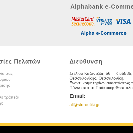
Alphabank e-Comme
σίες Πελατών
Διεύθυνση
λία σας
Στέλιου Καζαντζίδη 56, TK 55535,
Θεσσαλονίκης, Θεσσαλονίκη.
υμιών
Εναντι κοιμητηρίων αναστάσεως τ
ρισης
Πάνω απο το Πράκτικερ Θεσσαλον
Email:
σε τράπεζα
ης
all@stereotiki.gr