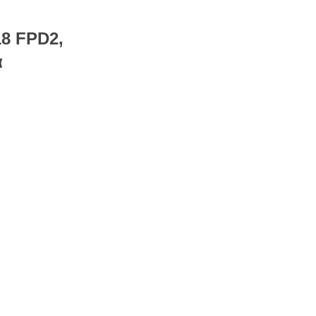
8 FPD2,
α