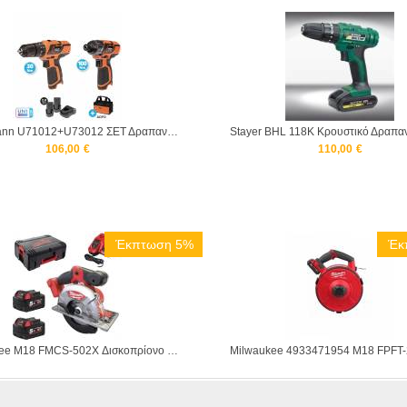
Krausmann U71012+U73012 ΣΕΤ Δραπανοκατσάβιδο Κρουστικό Mini 12V + Παλμικό Κατσαβίδι Mini 12V
106,00
€
110,00
€
Έκπτωση 5%
Έκ
Milwaukee M18 FMCS-502X Δισκοπρίονο Χειρός 66mm για μέταλλο 4933459193