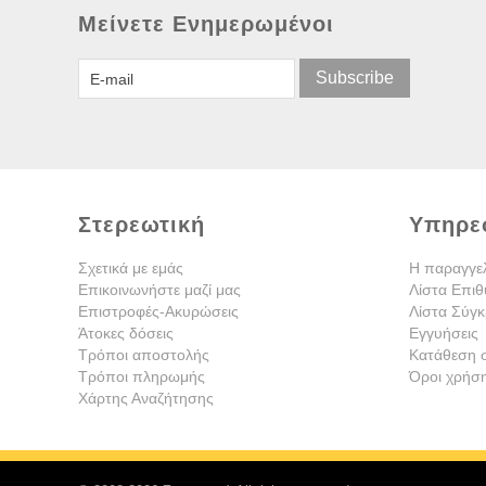
Μείνετε Ενημερωμένοι
Subscribe
Στερεωτική
Υπηρε
Σχετικά με εμάς
Η παραγγε
Επικοινωνήστε μαζί μας
Λίστα Επιθ
Επιστροφές-Ακυρώσεις
Λίστα Σύγκ
Άτοκες δόσεις
Εγγυήσεις
Τρόποι αποστολής
Κατάθεση 
Τρόποι πληρωμής
Όροι χρήσ
Χάρτης Αναζήτησης